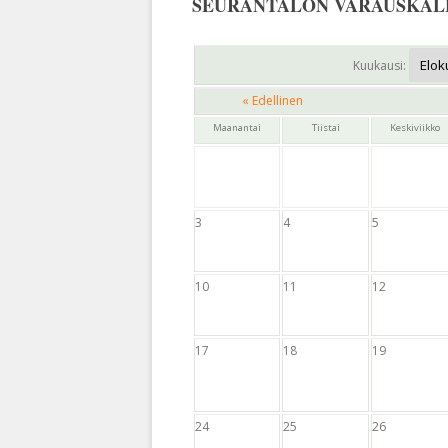
SEURANTALON VARAUSKAL
Kuukausi:
« Edellinen
Maanantai
Tiistai
Keskiviikko
3
4
5
10
11
12
17
18
19
24
25
26