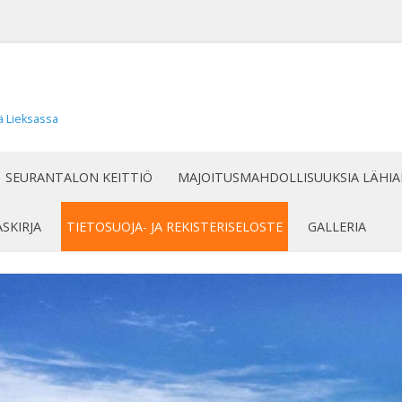
ä Lieksassa
Siirry
sisältöön
SEURANTALON KEITTIÖ
MAJOITUSMAHDOLLISUUKSIA LÄHIA
ASKIRJA
TIETOSUOJA- JA REKISTERISELOSTE
GALLERIA