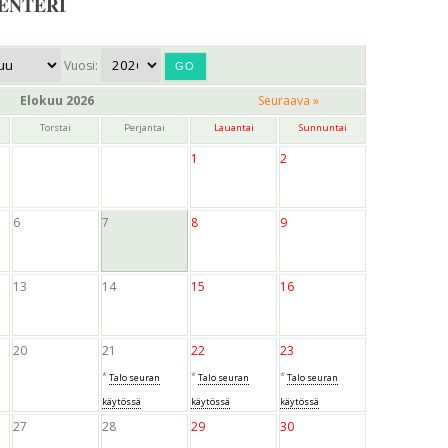
ENTERI
Vuosi:
Elokuu 2026
Seuraava »
Torstai
Perjantai
Lauantai
Sunnuntai
1
2
6
7
8
9
13
14
15
16
20
21
22
23
*
*
*
Talo seuran
Talo seuran
Talo seuran
käytössä
käytössä
käytössä
27
28
29
30